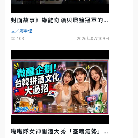
封面故事》綠能奇蹟與職籃冠軍的背
後！雲豹創辦人張建偉做客《封面故
文／廖聿偉
事》大談「心酸創業學」
103
2026年07月09日
啦啦隊女神開酒大秀「靈魂氣勢」！