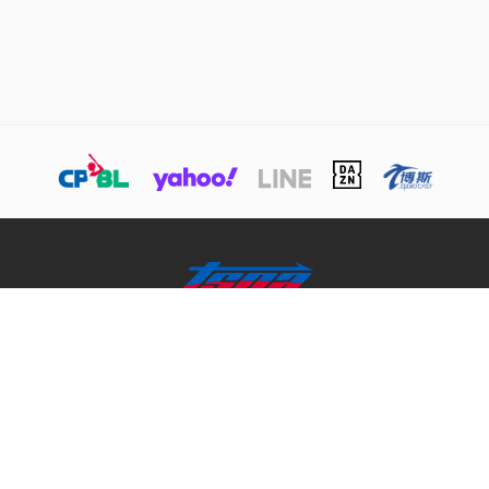
關於TSNA
業務介紹
商務合作聯絡
© 本網站版權屬於TSNA所有，未經本站同意，請勿擅用文字及圖案