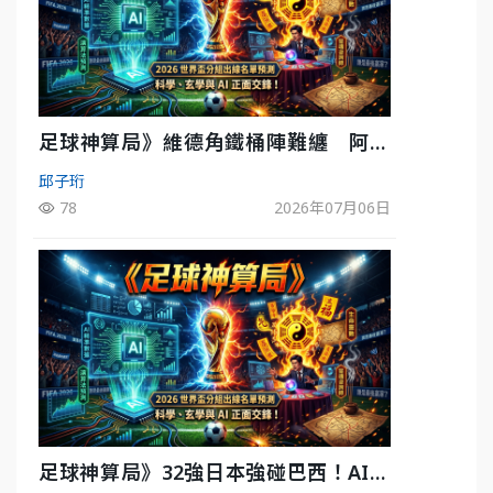
足球神算局》維德角鐵桶陣難纏 阿根
廷被看好下半場破局晉級
邱子珩
78
2026年07月06日
足球神算局》32強日本強碰巴西！AI估