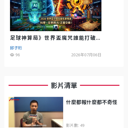
足球神算局》世界盃魔咒誰能打破？
AI、數據、塔羅齊開講 阿根廷連霸、
邱子珩
日本闖8強成焦點
96
2026年07月06日
影片清單
什麼都報什麼都不奇怪
影片數: 49