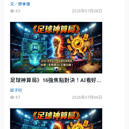
《運動543》微醺企劃台韓拼酒文化大過
文／廖聿偉
招
63
2026年07月08日
足球神算局》16強焦點對決！AI看好巴
西晉級、數據派力挺挪威
邱子珩
87
2026年07月06日