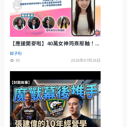
【應援開麥啦】40萬女神筠熹壓軸！淘
汰前夕大混戰，蔡尚樺驚艷：一個比一
邱子珩
個會-ep2
30
2026年07月26日