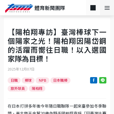
體育新聞團隊
【陽柏翔專訪】臺灣棒球下一
個陽家之光！陽柏翔因陽岱鋼
的活躍而嚮往日職！以入選國
家隊為目標！
2025年12月07日
日職
棒球
NPB
日本職棒
旅外球員
陽柏翔
在日本打拼多年後今年隨日職聯隊一起來臺參加冬季聯
盟，東北樂天金鷲20歲內野手陽柏翔直呼「回臺灣比賽