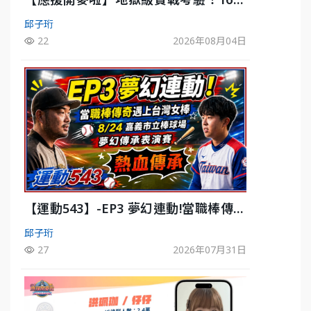
10殘酷淘汰戰，運動知識大會考誰是真
邱子珩
懂？-ep3
22
2026年08月04日
【運動543】-EP3 夢幻連動!當職棒傳奇
遇上台灣女棒 8/29熱血傳承
邱子珩
27
2026年07月31日